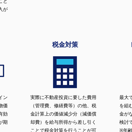
こと
入が
税金対策
イン
実際に不動産投資に要した費用
最大
物価
（管理費、修繕費等）の他、税
を組
有効
金計算上の価値減少分（減価償
金が
が期
却費）を給与所得から差し引く
検討
ことで税金対策を行うことが可
※年