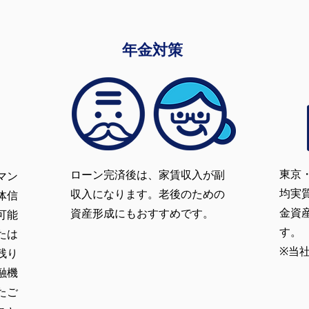
年金対策
東京
ローン完済後は、家賃収入が副
マン
均実
収入になります。老後のための
体信
金資
資産形成にもおすすめです。
可能
す。
たは
※当社
残り
融機
たご