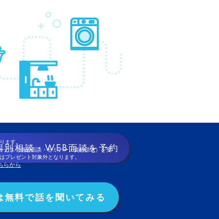
ります。
個別相談・WEB面談を予約
ービス（個別面談・セミナー・資料請求）を受
はプレゼント対象外となります。
ちらから
は無料で話を聞いてみる